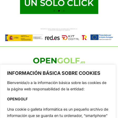
OpenGolf ofrece toda la actualidad, información del golf
INFORMACIÓN BÁSICA SOBRE COOKIES
profesional y amateur, resultados en directo, vídeos, noticias,
Jon Rahm, LIV Golf, PGA Tour, Ryder Cup, DP World Tour, LPGA
Bienvenida/o a la información básica sobre las cookies de
Tour...
la página web responsabilidad de la entidad:
Categorias
OPENGOLF
Inicio
Jon Rahm
Actualidad
Ryder Cup
Una cookie o galleta informática es un pequeño archivo de
Amateurs
Reglas
información que se guarda en tu ordenador, “smartphone”