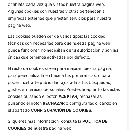
Circuitos
Vídeos
o tableta cada vez que visitas nuestra página web.
Algunas cookies son nuestras y otras pertenecen a
Especiales
De Interés
empresas externas que prestan servicios para nuestra
Compañía
página web.
Aviso Legal
Las cookies pueden ser de varios tipos: las cookies
Política de Privacidad
técnicas son necesarias para que nuestra página web
Política de Cookies
pueda funcionar, no necesitan de tu autorización y son las
Publicidad
únicas que tenemos activadas por defecto.
Newsletters
El resto de cookies sirven para mejorar nuestra página,
para personalizarla en base a tus preferencias, o para
Copyright © 2025 OpenGolf | Diseño por
TecnoQuatre
poder mostrarte publicidad ajustada a tus búsquedas,
gustos e intereses personales. Puedes aceptar todas estas
cookies pulsando el botón
ACEPTAR,
rechazarlas
pulsando el botón
RECHAZAR
o configurarlas clicando en
el apartado
CONFIGURACIÓN DE COOKIES
.
Si quieres más información, consulta la
POLÍTICA DE
COOKIES
de nuestra página web.