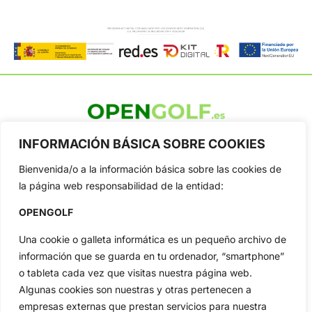
OpenGolf ofrece toda la actualidad, información del golf
INFORMACIÓN BÁSICA SOBRE COOKIES
profesional y amateur, resultados en directo, vídeos, noticias,
Jon Rahm, LIV Golf, PGA Tour, Ryder Cup, DP World Tour, LPGA
Bienvenida/o a la información básica sobre las cookies de
Tour...
la página web responsabilidad de la entidad:
Categorias
OPENGOLF
Inicio
Jon Rahm
Actualidad
Ryder Cup
Una cookie o galleta informática es un pequeño archivo de
Amateurs
Reglas
información que se guarda en tu ordenador, “smartphone”
o tableta cada vez que visitas nuestra página web.
Circuitos
Vídeos
Algunas cookies son nuestras y otras pertenecen a
Especiales
De Interés
empresas externas que prestan servicios para nuestra