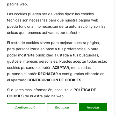
Compañía
página web.
Aviso Legal
Las cookies pueden ser de varios tipos: las cookies
Política de Privacidad
técnicas son necesarias para que nuestra página web
Política de Cookies
pueda funcionar, no necesitan de tu autorización y son las
Publicidad
únicas que tenemos activadas por defecto.
Newsletters
El resto de cookies sirven para mejorar nuestra página,
para personalizarla en base a tus preferencias, o para
Copyright © 2025 OpenGolf | Diseño por
TecnoQuatre
poder mostrarte publicidad ajustada a tus búsquedas,
gustos e intereses personales. Puedes aceptar todas estas
cookies pulsando el botón
ACEPTAR,
rechazarlas
pulsando el botón
RECHAZAR
o configurarlas clicando en
el apartado
CONFIGURACIÓN DE COOKIES
.
Si quieres más información, consulta la
POLÍTICA DE
COOKIES
de nuestra página web.
Configuración
Rechazar
Aceptar