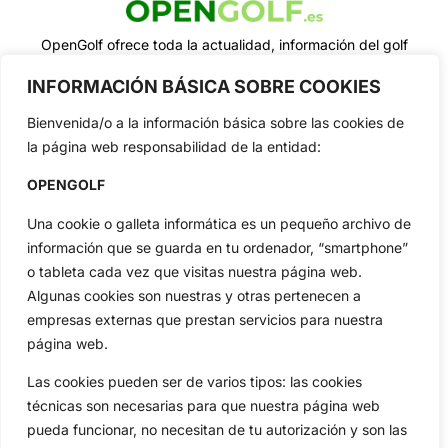
OpenGolf ofrece toda la actualidad, información del golf
profesional y amateur, resultados en directo, vídeos, noticias,
Jon Rahm, LIV Golf, PGA Tour, Ryder Cup, DP World Tour, LPGA
INFORMACIÓN BÁSICA SOBRE COOKIES
Tour...
Bienvenida/o a la información básica sobre las cookies de
Categorias
la página web responsabilidad de la entidad:
Inicio
Jon Rahm
OPENGOLF
Actualidad
Ryder Cup
Amateurs
Reglas
Una cookie o galleta informática es un pequeño archivo de
Circuitos
Vídeos
información que se guarda en tu ordenador, “smartphone”
Especiales
De Interés
o tableta cada vez que visitas nuestra página web.
Algunas cookies son nuestras y otras pertenecen a
Compañía
empresas externas que prestan servicios para nuestra
Aviso Legal
página web.
Política de Privacidad
Las cookies pueden ser de varios tipos: las cookies
Política de Cookies
técnicas son necesarias para que nuestra página web
Publicidad
pueda funcionar, no necesitan de tu autorización y son las
Newsletters