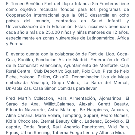
El Torneo Benéfico Font del Llop x Infancia Sin Fronteras tiene
como objetivo recaudar fondos para los programas de
Cooperación Internacional que la ONG desarrolla en ocho
países del mundo, centrados en Salud Infantil y
Universalización de la Educación. Estas iniciativas benefician
cada año a más de 25.000 niños y niñas menores de 12 años,
especialmente en zonas vulnerables de Latinoamérica, África
y Europa.
El evento cuenta con la colaboración de Font del Llop, Coca-
Cola, Kaotiko, Fundación At. de Madrid, Federación de Golf
de la Comunitat Valenciana, Ayuntamiento de Monforte, Caja
Rural Central, Club Deportivo Squash, Polo Club, Pista de hielo
Elche, Yokono, Pitillos, Chika10, Denominación Uva de Mesa
embolsada Vinalopó, Grupo Valero, La Barra del Mercat,
Dr.Paola Zas, Casa Simón Comidas para llevar.
Fred Martín Collection, Valls Alimentación, Ajomarinba, El
Sarao de Ana, Williot,Calameo, Alexah, Garett Beauty,
Eduardo Navarrete, Astra Makeup, Be Happiness, Amarras,
Alma Canaria, Maria Volare, Tempting, SuperB, Pedro Gomez,
Kid´s Chocolate, Eternal Beauty Clinic, Ladenac, Ecovidrio, El
capote, Odda Brand, Raul Asencio Panettones, Wild Rain,
Equus, Urban Running, Taberna Fuego Lento y Alfonso Mira.