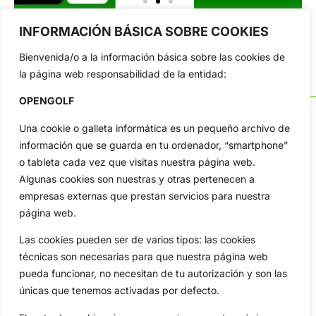
INFORMACIÓN BÁSICA SOBRE COOKIES
Bienvenida/o a la información básica sobre las cookies de
la página web responsabilidad de la entidad:
OPENGOLF
Una cookie o galleta informática es un pequeño archivo de
información que se guarda en tu ordenador, “smartphone”
OpenGolf ofrece toda la actualidad, información del golf
o tableta cada vez que visitas nuestra página web.
profesional y amateur, resultados en directo, vídeos, noticias,
Algunas cookies son nuestras y otras pertenecen a
Jon Rahm, LIV Golf, PGA Tour, Ryder Cup, DP World Tour, LPGA
empresas externas que prestan servicios para nuestra
Tour...
página web.
Categorias
Inicio
Jon Rahm
Las cookies pueden ser de varios tipos: las cookies
técnicas son necesarias para que nuestra página web
Actualidad
Ryder Cup
pueda funcionar, no necesitan de tu autorización y son las
Amateurs
Reglas
únicas que tenemos activadas por defecto.
Circuitos
Vídeos