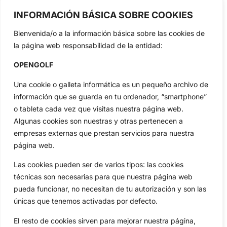
OpenGolf ofrece toda la actualidad, información del golf
profesional y amateur, resultados en directo, vídeos, noticias,
INFORMACIÓN BÁSICA SOBRE COOKIES
Jon Rahm, LIV Golf, PGA Tour, Ryder Cup, DP World Tour, LPGA
Tour...
Bienvenida/o a la información básica sobre las cookies de
Categorias
la página web responsabilidad de la entidad:
Inicio
Jon Rahm
OPENGOLF
Actualidad
Ryder Cup
Una cookie o galleta informática es un pequeño archivo de
Amateurs
Reglas
información que se guarda en tu ordenador, “smartphone”
Circuitos
Vídeos
o tableta cada vez que visitas nuestra página web.
Especiales
De Interés
Algunas cookies son nuestras y otras pertenecen a
Compañía
empresas externas que prestan servicios para nuestra
Aviso Legal
página web.
Política de Privacidad
Las cookies pueden ser de varios tipos: las cookies
Política de Cookies
técnicas son necesarias para que nuestra página web
Publicidad
pueda funcionar, no necesitan de tu autorización y son las
Newsletters
únicas que tenemos activadas por defecto.
El resto de cookies sirven para mejorar nuestra página,