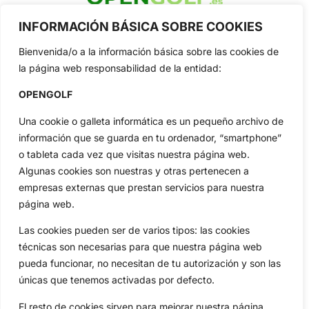
OpenGolf ofrece toda la actualidad, información del golf
INFORMACIÓN BÁSICA SOBRE COOKIES
profesional y amateur, resultados en directo, vídeos, noticias,
Jon Rahm, LIV Golf, PGA Tour, Ryder Cup, DP World Tour, LPGA
Bienvenida/o a la información básica sobre las cookies de
Tour...
la página web responsabilidad de la entidad:
Categorias
OPENGOLF
Inicio
Jon Rahm
Actualidad
Ryder Cup
Una cookie o galleta informática es un pequeño archivo de
Amateurs
Reglas
información que se guarda en tu ordenador, “smartphone”
o tableta cada vez que visitas nuestra página web.
Circuitos
Vídeos
Algunas cookies son nuestras y otras pertenecen a
Especiales
De Interés
empresas externas que prestan servicios para nuestra
Compañía
página web.
Aviso Legal
Las cookies pueden ser de varios tipos: las cookies
Política de Privacidad
técnicas son necesarias para que nuestra página web
Política de Cookies
pueda funcionar, no necesitan de tu autorización y son las
Publicidad
únicas que tenemos activadas por defecto.
Newsletters
El resto de cookies sirven para mejorar nuestra página,