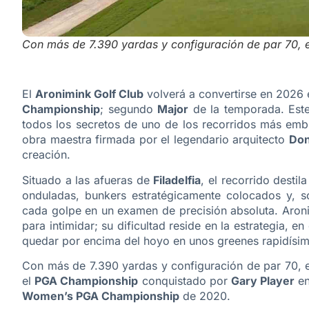
Con más de 7.390 yardas y configuración de par 70, e
El
Aronimink Golf Club
volverá a convertirse en 2026 
Championship
; segundo
Major
de la temporada. Este
todos los secretos de uno de los recorridos más em
obra maestra firmada por el legendario arquitecto
Don
creación.
Situado a las afueras de
Filadelfia
, el recorrido destil
onduladas, bunkers estratégicamente colocados y, 
cada golpe en un examen de precisión absoluta. Aroni
para intimidar; su dificultad reside en la estrategia, e
quedar por encima del hoyo en unos greenes rapidísimo
Con más de 7.390 yardas y configuración de par 70, e
el
PGA Championship
conquistado por
Gary Player
en
Women’s PGA Championship
de 2020.