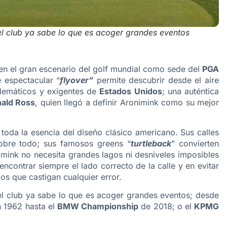
l club ya sabe lo que es acoger grandes eventos
en el gran escenario del golf mundial como sede del
PGA
 espectacular “
flyover”
permite descubrir desde el aire
blemáticos y exigentes de
Estados Unidos
; una auténtica
ald Ross
, quien llegó a definir Aronimink como su mejor
a toda la esencia del diseño clásico americano. Sus calles
sobre todo; sus famosos greens “
turtleback
” convierten
mink no necesita grandes lagos ni desniveles imposibles
n encontrar siempre el lado correcto de la calle y en evitar
s que castigan cualquier error.
l club ya sabe lo que es acoger grandes eventos; desde
 1962 hasta el
BMW Championship
de 2018; o el
KPMG