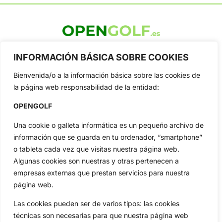
OpenGolf ofrece toda la actualidad, información del golf
INFORMACIÓN BÁSICA SOBRE COOKIES
profesional y amateur, resultados en directo, vídeos, noticias,
Jon Rahm, LIV Golf, PGA Tour, Ryder Cup, DP World Tour, LPGA
Bienvenida/o a la información básica sobre las cookies de
Tour...
la página web responsabilidad de la entidad:
Categorias
Inicio
Jon Rahm
OPENGOLF
Actualidad
Ryder Cup
Una cookie o galleta informática es un pequeño archivo de
Amateurs
Reglas
información que se guarda en tu ordenador, “smartphone”
Circuitos
Vídeos
o tableta cada vez que visitas nuestra página web.
Especiales
De Interés
Algunas cookies son nuestras y otras pertenecen a
empresas externas que prestan servicios para nuestra
Compañía
página web.
Aviso Legal
Política de Privacidad
Las cookies pueden ser de varios tipos: las cookies
Política de Cookies
técnicas son necesarias para que nuestra página web