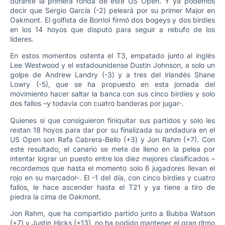
durante la primera ronda de este US Open. Y ya podemos
decir que Sergio García (-2) peleará por su primer Major en
Oakmont. El golfista de Borriol firmó dos bogeys y dos birdies
en los 14 hoyos que disputó para seguir a rebufo de los
líderes.
En estos momentos ostenta el T3, empatado junto al inglés
Lee Westwood y el estadounidense Dustin Johnson, a solo un
golpe de Andrew Landry (-3) y a tres del irlandés Shane
Lowry (-5), que se ha propuesto en esta jornada del
movimiento hacer saltar la banca con sus cinco birdies y solo
dos fallos –y todavía con cuatro banderas por jugar-.
Quienes sí que consiguieron finiquitar sus partidos y solo les
restan 18 hoyos para dar por su finalizada su andadura en el
US Open son Rafa Cabrera-Bello (+3) y Jon Rahm (+7). Con
este resultado, el canario se mete de lleno en la pelea por
intentar lograr un puesto entre los diez mejores clasificados –
recordemos que hasta el momento solo 6 jugadores llevan el
rojo en su marcador-. El -1 del día, con cinco birdies y cuatro
fallos, le hace ascender hasta el T21 y ya tiene a tiro de
piedra la cima de Oakmont.
Jon Rahm, que ha compartido partido junto a Bubba Watson
(+7) y Justin Hicks (+13), no ha podido mantener el gran ritmo