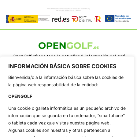
OpenGolf ofrece toda la actualidad, información del golf
profesional y amateur, resultados en directo, vídeos, noticias,
INFORMACIÓN BÁSICA SOBRE COOKIES
Jon Rahm, LIV Golf, PGA Tour, Ryder Cup, DP World Tour, LPGA
Tour...
Bienvenida/o a la información básica sobre las cookies de
Categorias
la página web responsabilidad de la entidad:
Inicio
Jon Rahm
OPENGOLF
Actualidad
Ryder Cup
Amateurs
Reglas
Una cookie o galleta informática es un pequeño archivo de
información que se guarda en tu ordenador, “smartphone”
Circuitos
Vídeos
o tableta cada vez que visitas nuestra página web.
Especiales
De Interés
Algunas cookies son nuestras y otras pertenecen a
Compañía