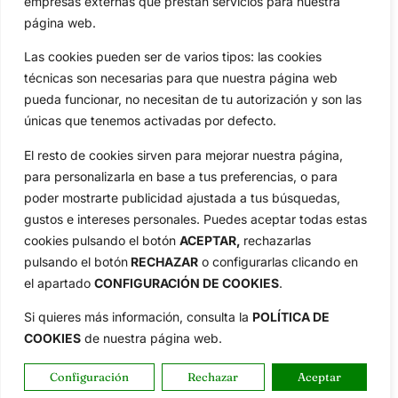
empresas externas que prestan servicios para nuestra
Aviso Legal
página web.
Política de Privacidad
Las cookies pueden ser de varios tipos: las cookies
Política de Cookies
técnicas son necesarias para que nuestra página web
Publicidad
pueda funcionar, no necesitan de tu autorización y son las
Newsletters
únicas que tenemos activadas por defecto.
El resto de cookies sirven para mejorar nuestra página,
para personalizarla en base a tus preferencias, o para
Copyright © 2025 OpenGolf | Diseño por
TecnoQuatre
poder mostrarte publicidad ajustada a tus búsquedas,
gustos e intereses personales. Puedes aceptar todas estas
cookies pulsando el botón
ACEPTAR,
rechazarlas
pulsando el botón
RECHAZAR
o configurarlas clicando en
el apartado
CONFIGURACIÓN DE COOKIES
.
Si quieres más información, consulta la
POLÍTICA DE
COOKIES
de nuestra página web.
Configuración
Rechazar
Aceptar