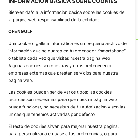
INFORMACIÓN BÁSICA SOBRE COOKIES
Bienvenida/o a la información básica sobre las cookies de
la página web responsabilidad de la entidad:
OPENGOLF
Una cookie o galleta informática es un pequeño archivo de
información que se guarda en tu ordenador, “smartphone”
o tableta cada vez que visitas nuestra página web.
Algunas cookies son nuestras y otras pertenecen a
OpenGolf ofrece toda la actualidad, información del golf
profesional y amateur, resultados en directo, vídeos, noticias,
empresas externas que prestan servicios para nuestra
Jon Rahm, LIV Golf, PGA Tour, Ryder Cup, DP World Tour, LPGA
página web.
Tour...
Las cookies pueden ser de varios tipos: las cookies
Categorias
técnicas son necesarias para que nuestra página web
Inicio
Jon Rahm
pueda funcionar, no necesitan de tu autorización y son las
Actualidad
Ryder Cup
únicas que tenemos activadas por defecto.
Amateurs
Reglas
El resto de cookies sirven para mejorar nuestra página,
Circuitos
Vídeos
para personalizarla en base a tus preferencias, o para
Especiales
De Interés