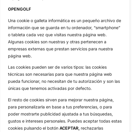
profesional y amateur, resultados en directo, vídeos, noticias,
Jon Rahm, LIV Golf, PGA Tour, Ryder Cup, DP World Tour, LPGA
OPENGOLF
Tour...
Una cookie o galleta informática es un pequeño archivo de
Categorias
información que se guarda en tu ordenador, “smartphone”
Inicio
Jon Rahm
o tableta cada vez que visitas nuestra página web.
Actualidad
Ryder Cup
Algunas cookies son nuestras y otras pertenecen a
Amateurs
Reglas
empresas externas que prestan servicios para nuestra
Circuitos
Vídeos
página web.
Especiales
De Interés
Las cookies pueden ser de varios tipos: las cookies
Compañía
técnicas son necesarias para que nuestra página web
Aviso Legal
pueda funcionar, no necesitan de tu autorización y son las
Política de Privacidad
únicas que tenemos activadas por defecto.
Política de Cookies
El resto de cookies sirven para mejorar nuestra página,
Publicidad
para personalizarla en base a tus preferencias, o para
Newsletters
poder mostrarte publicidad ajustada a tus búsquedas,
gustos e intereses personales. Puedes aceptar todas estas
cookies pulsando el botón
ACEPTAR,
rechazarlas
Copyright © 2025 OpenGolf | Diseño por
TecnoQuatre