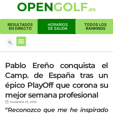
RESULTADOS
HORARIOS
TODOS LOS
EN DIRECTO
DE SALIDA
RANKINGS
Pablo Ereño conquista el
Camp. de España tras un
épico PlayOff que corona su
mejor semana profesional
noviembre 23, 2025
“R
econozco que me he inspirado