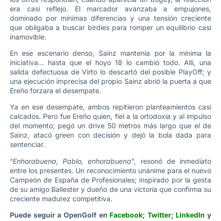
era casi reflejo. El marcador avanzaba a empujones,
dominado por mínimas diferencias y una tensión creciente
que obligaba a buscar birdies para romper un equilibrio casi
inamovible.
En ese escenario denso, Sainz mantenía por la mínima la
iniciativa… hasta que el hoyo 18 lo cambió todo. Allí, una
salida defectuosa de Virto lo descartó del posible PlayOff; y
una ejecución imprecisa del propio Sainz abrió la puerta a que
Ereño forzara el desempate.
Ya en ese desempate, ambos repitieron planteamientos casi
calcados. Pero fue Ereño quien, fiel a la ortodoxia y al impulso
del momento; pegó un drive 50 metros más largo que el de
Sainz, atacó green con decisión y dejó la bola dada para
sentenciar.
“
Enhorabuena, Pablo, enhorabuena
”, resonó de inmediato
entre los presentes. Un reconocimiento unánime para el nuevo
Campeón de España de Profesionales; inspirado por la gesta
de su amigo Ballester y dueño de una victoria que confirma su
creciente madurez competitiva.
Puede seguir a OpenGolf en
Facebook
;
Twitter
;
LinkedIn
y