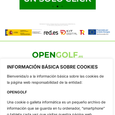
OpenGolf ofrece toda la actualidad, información del golf
INFORMACIÓN BÁSICA SOBRE COOKIES
profesional y amateur, resultados en directo, vídeos, noticias,
Jon Rahm, LIV Golf, PGA Tour, Ryder Cup, DP World Tour, LPGA
Bienvenida/o a la información básica sobre las cookies de
Tour...
la página web responsabilidad de la entidad:
Categorias
OPENGOLF
Inicio
Jon Rahm
Actualidad
Ryder Cup
Una cookie o galleta informática es un pequeño archivo de
Amateurs
Reglas
información que se guarda en tu ordenador, “smartphone”
Circuitos
Vídeos
o tableta cada vez que visitas nuestra página web.