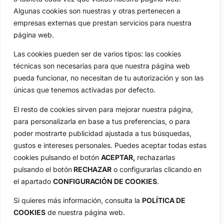
Algunas cookies son nuestras y otras pertenecen a
Especiales
De Interés
empresas externas que prestan servicios para nuestra
Compañía
página web.
Aviso Legal
Las cookies pueden ser de varios tipos: las cookies
Política de Privacidad
técnicas son necesarias para que nuestra página web
Política de Cookies
pueda funcionar, no necesitan de tu autorización y son las
Publicidad
únicas que tenemos activadas por defecto.
Newsletters
El resto de cookies sirven para mejorar nuestra página,
para personalizarla en base a tus preferencias, o para
Copyright © 2025 OpenGolf | Diseño por
TecnoQuatre
poder mostrarte publicidad ajustada a tus búsquedas,
gustos e intereses personales. Puedes aceptar todas estas
cookies pulsando el botón
ACEPTAR,
rechazarlas
pulsando el botón
RECHAZAR
o configurarlas clicando en
el apartado
CONFIGURACIÓN DE COOKIES
.
Si quieres más información, consulta la
POLÍTICA DE
COOKIES
de nuestra página web.