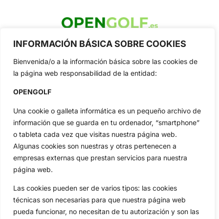
OpenGolf ofrece toda la actualidad, información del golf
INFORMACIÓN BÁSICA SOBRE COOKIES
profesional y amateur, resultados en directo, vídeos, noticias,
Jon Rahm, LIV Golf, PGA Tour, Ryder Cup, DP World Tour, LPGA
Bienvenida/o a la información básica sobre las cookies de
Tour...
la página web responsabilidad de la entidad:
Categorias
OPENGOLF
Inicio
Jon Rahm
Actualidad
Ryder Cup
Una cookie o galleta informática es un pequeño archivo de
Amateurs
Reglas
información que se guarda en tu ordenador, “smartphone”
o tableta cada vez que visitas nuestra página web.
Circuitos
Vídeos
Algunas cookies son nuestras y otras pertenecen a
Especiales
De Interés
empresas externas que prestan servicios para nuestra
Compañía
página web.
Aviso Legal
Las cookies pueden ser de varios tipos: las cookies
Política de Privacidad
técnicas son necesarias para que nuestra página web
Política de Cookies
pueda funcionar, no necesitan de tu autorización y son las