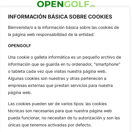
OpenGolf ofrece toda la actualidad, información del golf
INFORMACIÓN BÁSICA SOBRE COOKIES
profesional y amateur, resultados en directo, vídeos, noticias,
Jon Rahm, LIV Golf, PGA Tour, Ryder Cup, DP World Tour, LPGA
Bienvenida/o a la información básica sobre las cookies de
Tour...
la página web responsabilidad de la entidad:
Categorias
OPENGOLF
Inicio
Jon Rahm
Actualidad
Ryder Cup
Una cookie o galleta informática es un pequeño archivo de
Amateurs
Reglas
información que se guarda en tu ordenador, “smartphone”
o tableta cada vez que visitas nuestra página web.
Circuitos
Vídeos
Algunas cookies son nuestras y otras pertenecen a
Especiales
De Interés
empresas externas que prestan servicios para nuestra
Compañía
página web.
Aviso Legal
Las cookies pueden ser de varios tipos: las cookies
Política de Privacidad
técnicas son necesarias para que nuestra página web
Política de Cookies
pueda funcionar, no necesitan de tu autorización y son las
Publicidad
únicas que tenemos activadas por defecto.
Newsletters