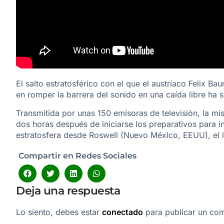
El salto estratosférico con el que el austríaco Felix B
en romper la barrera del sonido en una caída libre ha 
Transmitida por unas 150 emisoras de televisión, la mi
dos horas después de iniciarse los preparativos para in
estratosfera desde Roswell (Nuevo México, EEUU), el l
Compartir en Redes Sociales
Deja una respuesta
Lo siento, debes estar
conectado
para publicar un com