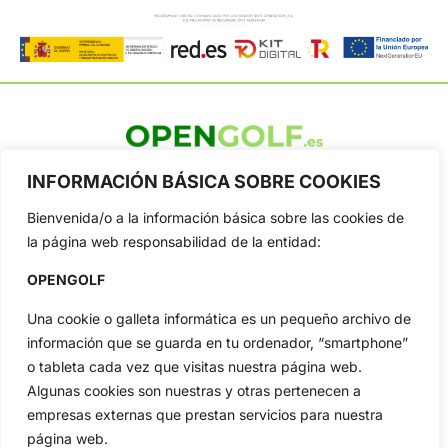
OpenGolf ofrece toda la actualidad, información del golf
INFORMACIÓN BÁSICA SOBRE COOKIES
profesional y amateur, resultados en directo, vídeos, noticias,
Jon Rahm, LIV Golf, PGA Tour, Ryder Cup, DP World Tour, LPGA
Bienvenida/o a la información básica sobre las cookies de
Tour...
la página web responsabilidad de la entidad:
Categorias
OPENGOLF
Inicio
Jon Rahm
Actualidad
Ryder Cup
Una cookie o galleta informática es un pequeño archivo de
Amateurs
Reglas
información que se guarda en tu ordenador, “smartphone”
o tableta cada vez que visitas nuestra página web.
Circuitos
Vídeos
Algunas cookies son nuestras y otras pertenecen a
Especiales
De Interés
empresas externas que prestan servicios para nuestra
Compañía
página web.