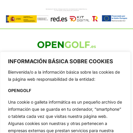
OpenGolf ofrece toda la actualidad, información del golf
profesional y amateur, resultados en directo, vídeos, noticias,
INFORMACIÓN BÁSICA SOBRE COOKIES
Jon Rahm, LIV Golf, PGA Tour, Ryder Cup, DP World Tour, LPGA
Tour...
Bienvenida/o a la información básica sobre las cookies de
la página web responsabilidad de la entidad:
Categorias
Inicio
Jon Rahm
OPENGOLF
Actualidad
Ryder Cup
Una cookie o galleta informática es un pequeño archivo de
Amateurs
Reglas
información que se guarda en tu ordenador, “smartphone”
Circuitos
Vídeos
o tableta cada vez que visitas nuestra página web.
Especiales
De Interés
Algunas cookies son nuestras y otras pertenecen a
empresas externas que prestan servicios para nuestra
Compañía