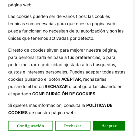
página web.
Aviso Legal
Política de Privacidad
Las cookies pueden ser de varios tipos: las cookies
Política de Cookies
técnicas son necesarias para que nuestra página web
pueda funcionar, no necesitan de tu autorización y son las
Publicidad
únicas que tenemos activadas por defecto.
Newsletters
El resto de cookies sirven para mejorar nuestra página,
para personalizarla en base a tus preferencias, o para
Copyright © 2025 OpenGolf | Diseño por
TecnoQuatre
poder mostrarte publicidad ajustada a tus búsquedas,
gustos e intereses personales. Puedes aceptar todas estas
cookies pulsando el botón
ACEPTAR,
rechazarlas
pulsando el botón
RECHAZAR
o configurarlas clicando en
el apartado
CONFIGURACIÓN DE COOKIES
.
Si quieres más información, consulta la
POLÍTICA DE
COOKIES
de nuestra página web.
Configuración
Rechazar
Aceptar