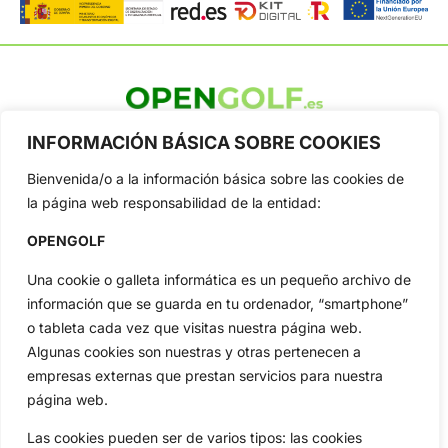
OpenGolf ofrece toda la actualidad, información del golf
INFORMACIÓN BÁSICA SOBRE COOKIES
profesional y amateur, resultados en directo, vídeos, noticias,
Jon Rahm, LIV Golf, PGA Tour, Ryder Cup, DP World Tour, LPGA
Bienvenida/o a la información básica sobre las cookies de
Tour...
la página web responsabilidad de la entidad:
Categorias
OPENGOLF
Inicio
Jon Rahm
Actualidad
Ryder Cup
Una cookie o galleta informática es un pequeño archivo de
Amateurs
Reglas
información que se guarda en tu ordenador, “smartphone”
o tableta cada vez que visitas nuestra página web.
Circuitos
Vídeos
Algunas cookies son nuestras y otras pertenecen a
Especiales
De Interés
empresas externas que prestan servicios para nuestra
Compañía
página web.
Aviso Legal
Las cookies pueden ser de varios tipos: las cookies
Política de Privacidad