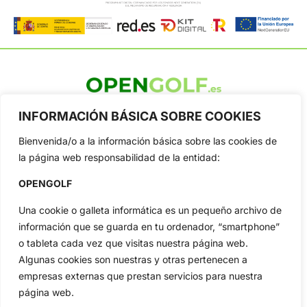
OpenGolf ofrece toda la actualidad, información del golf
INFORMACIÓN BÁSICA SOBRE COOKIES
profesional y amateur, resultados en directo, vídeos, noticias,
Jon Rahm, LIV Golf, PGA Tour, Ryder Cup, DP World Tour, LPGA
Bienvenida/o a la información básica sobre las cookies de
Tour...
la página web responsabilidad de la entidad:
Categorias
OPENGOLF
Inicio
Jon Rahm
Actualidad
Ryder Cup
Una cookie o galleta informática es un pequeño archivo de
Amateurs
Reglas
información que se guarda en tu ordenador, “smartphone”
o tableta cada vez que visitas nuestra página web.
Circuitos
Vídeos
Algunas cookies son nuestras y otras pertenecen a
Especiales
De Interés
empresas externas que prestan servicios para nuestra
Compañía
página web.
Aviso Legal