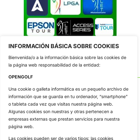
INFORMACIÓN BÁSICA SOBRE COOKIES
Bienvenida/o a la información básica sobre las cookies de
la página web responsabilidad de la entidad:
OPENGOLF
Una cookie o galleta informática es un pequeño archivo de
información que se guarda en tu ordenador, “smartphone”
o tableta cada vez que visitas nuestra página web.
OpenGolf ofrece toda la actualidad, información del golf
profesional y amateur, resultados en directo, vídeos, noticias,
Algunas cookies son nuestras y otras pertenecen a
Jon Rahm, LIV Golf, PGA Tour, Ryder Cup, DP World Tour, LPGA
empresas externas que prestan servicios para nuestra
Tour...
página web.
Categorias
Las cookies pueden ser de varios tipos: las cookies