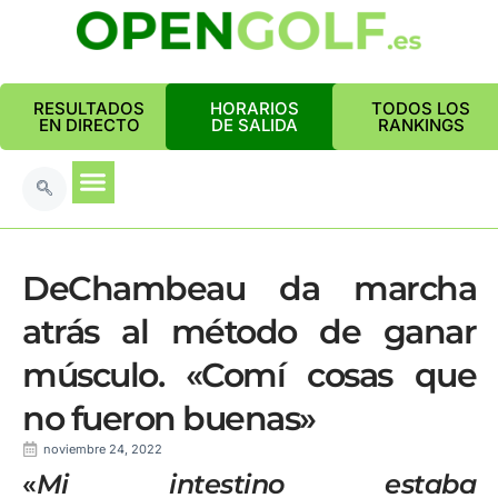
RESULTADOS
HORARIOS
TODOS LOS
EN DIRECTO
DE SALIDA
RANKINGS
DeChambeau da marcha
atrás al método de ganar
músculo. «Comí cosas que
no fueron buenas»
noviembre 24, 2022
«
Mi intestino estaba