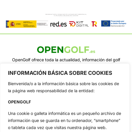
OpenGolf ofrece toda la actualidad, información del golf
profesional y amateur, resultados en directo, vídeos, noticias,
Jon Rahm, LIV Golf, PGA Tour, Ryder Cup, DP World Tour, LPGA
INFORMACIÓN BÁSICA SOBRE COOKIES
Tour...
Bienvenida/o a la información básica sobre las cookies de
Categorias
la página web responsabilidad de la entidad:
Inicio
Jon Rahm
Actualidad
Ryder Cup
OPENGOLF
Amateurs
Reglas
Una cookie o galleta informática es un pequeño archivo de
Circuitos
Vídeos
información que se guarda en tu ordenador, “smartphone”
Especiales
De Interés
o tableta cada vez que visitas nuestra página web.