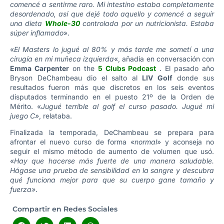
comencé a sentirme raro. Mi intestino estaba completamente
desordenado, así que dejé todo aquello y comencé a seguir
una dieta
Whole-30
controlada por un nutricionista. Estaba
súper inflamado
».
«
El Masters lo jugué al 80% y más tarde me sometí a una
cirugía en mi muñeca izquierda
«, añadía en conversación con
Emma Carpenter
on the
5 Clubs Podcast
. El pasado año
Bryson DeChambeau dio el salto al
LIV Golf
donde sus
resultados fueron más que discretos en los seis eventos
disputados terminando en el puesto 21º de la Orden de
Mérito. «
Jugué terrible al golf el curso pasado. Jugué mi
juego C»
, relataba.
Finalizada la temporada, DeChambeau se prepara para
afrontar el nuevo curso de forma «
normal
» y aconseja no
seguir el mismo método de aumento de volumen que usó.
«
Hay que hacerse más fuerte de una manera saludable.
Hágase una prueba de sensibilidad en la sangre y descubra
qué funciona mejor para que su cuerpo gane tamaño y
fuerza»
.
Compartir en Redes Sociales