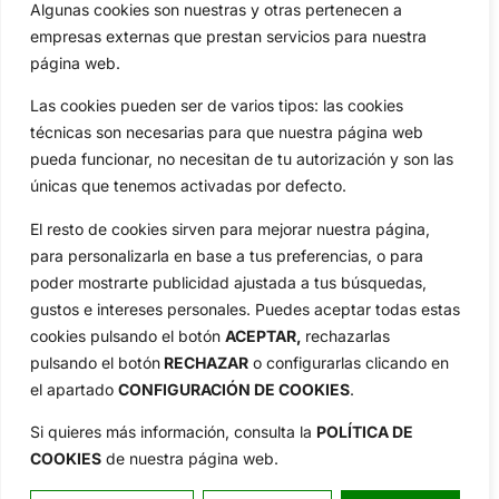
Algunas cookies son nuestras y otras pertenecen a
Compañía
empresas externas que prestan servicios para nuestra
Aviso Legal
página web.
Política de Privacidad
Política de Cookies
Las cookies pueden ser de varios tipos: las cookies
técnicas son necesarias para que nuestra página web
Publicidad
pueda funcionar, no necesitan de tu autorización y son las
Newsletters
únicas que tenemos activadas por defecto.
El resto de cookies sirven para mejorar nuestra página,
Copyright © 2025 OpenGolf | Diseño por
TecnoQuatre
para personalizarla en base a tus preferencias, o para
poder mostrarte publicidad ajustada a tus búsquedas,
gustos e intereses personales. Puedes aceptar todas estas
cookies pulsando el botón
ACEPTAR,
rechazarlas
pulsando el botón
RECHAZAR
o configurarlas clicando en
el apartado
CONFIGURACIÓN DE COOKIES
.
Si quieres más información, consulta la
POLÍTICA DE
COOKIES
de nuestra página web.