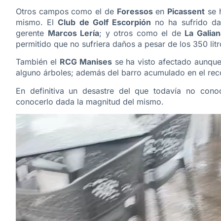
Otros campos como el de
Foressos
en
Picassent
se h
mismo. El
Club de Golf Escorpión
no ha sufrido da
gerente
Marcos Lería
; y otros como el de
La Galian
permitido que no sufriera daños a pesar de los 350 litr
También el
RCG Manises
se ha visto afectado aunque 
alguno árboles; además del barro acumulado en el rec
En definitiva un desastre del que todavía no cono
conocerlo dada la magnitud del mismo.
Reproductor
de
vídeo