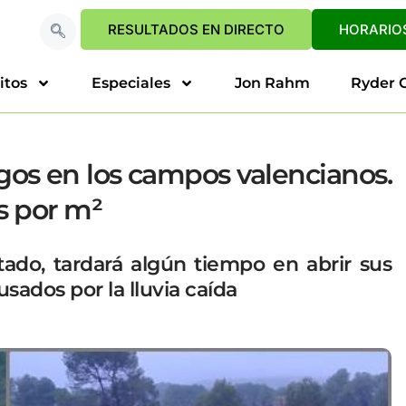
RESULTADOS EN DIRECTO
HORARIOS
itos
Especiales
Jon Rahm
Ryder 
os en los campos valencianos.
os por m²
ado, tardará algún tiempo en abrir sus
sados por la lluvia caída