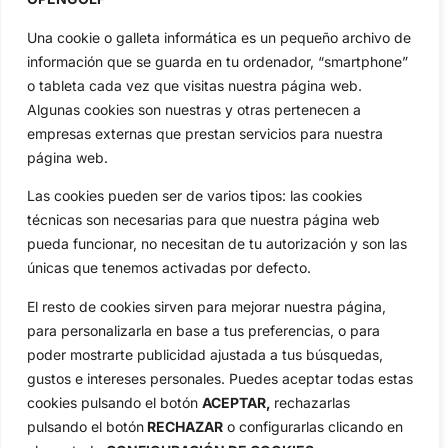
Actualidad
Ryder Cup
Amateurs
Reglas
Una cookie o galleta informática es un pequeño archivo de
Circuitos
Vídeos
información que se guarda en tu ordenador, “smartphone”
o tableta cada vez que visitas nuestra página web.
Especiales
De Interés
Algunas cookies son nuestras y otras pertenecen a
Compañía
empresas externas que prestan servicios para nuestra
Aviso Legal
página web.
Política de Privacidad
Las cookies pueden ser de varios tipos: las cookies
Política de Cookies
técnicas son necesarias para que nuestra página web
Publicidad
pueda funcionar, no necesitan de tu autorización y son las
Newsletters
únicas que tenemos activadas por defecto.
El resto de cookies sirven para mejorar nuestra página,
Copyright © 2025 OpenGolf | Diseño por
TecnoQuatre
para personalizarla en base a tus preferencias, o para
poder mostrarte publicidad ajustada a tus búsquedas,
gustos e intereses personales. Puedes aceptar todas estas
cookies pulsando el botón
ACEPTAR,
rechazarlas
pulsando el botón
RECHAZAR
o configurarlas clicando en