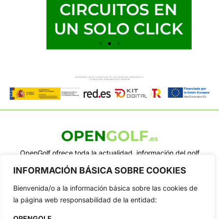
OpenGolf ofrece toda la actualidad, información del golf
profesional y amateur, resultados en directo, vídeos, noticias,
INFORMACIÓN BÁSICA SOBRE COOKIES
Jon Rahm, LIV Golf, PGA Tour, Ryder Cup, DP World Tour, LPGA
Tour...
Bienvenida/o a la información básica sobre las cookies de
Categorias
la página web responsabilidad de la entidad:
Inicio
Jon Rahm
OPENGOLF