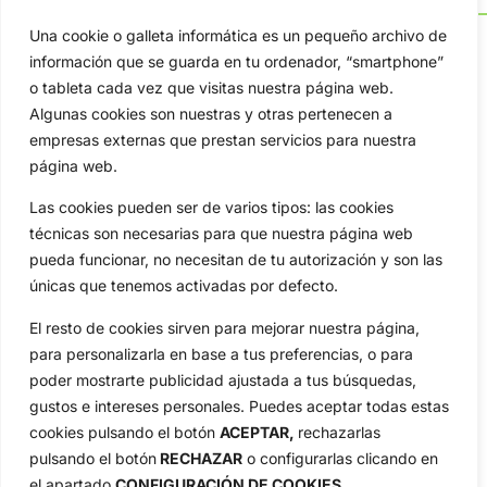
Una cookie o galleta informática es un pequeño archivo de
información que se guarda en tu ordenador, “smartphone”
o tableta cada vez que visitas nuestra página web.
OpenGolf ofrece toda la actualidad, información del golf
Algunas cookies son nuestras y otras pertenecen a
profesional y amateur, resultados en directo, vídeos, noticias,
empresas externas que prestan servicios para nuestra
Jon Rahm, LIV Golf, PGA Tour, Ryder Cup, DP World Tour, LPGA
página web.
Tour...
Categorias
Las cookies pueden ser de varios tipos: las cookies
Inicio
Jon Rahm
técnicas son necesarias para que nuestra página web
pueda funcionar, no necesitan de tu autorización y son las
Actualidad
Ryder Cup
únicas que tenemos activadas por defecto.
Amateurs
Reglas
Circuitos
Vídeos
El resto de cookies sirven para mejorar nuestra página,
para personalizarla en base a tus preferencias, o para
Especiales
De Interés
poder mostrarte publicidad ajustada a tus búsquedas,
Compañía
gustos e intereses personales. Puedes aceptar todas estas
Aviso Legal
cookies pulsando el botón
ACEPTAR,
rechazarlas
Política de Privacidad
pulsando el botón
RECHAZAR
o configurarlas clicando en
Política de Cookies
el apartado
CONFIGURACIÓN DE COOKIES
.