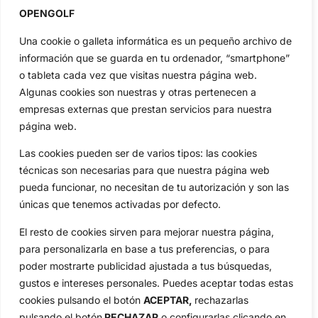
OPENGOLF
Actualidad
Ryder Cup
Amateurs
Reglas
Una cookie o galleta informática es un pequeño archivo de
Circuitos
Vídeos
información que se guarda en tu ordenador, “smartphone”
o tableta cada vez que visitas nuestra página web.
Especiales
De Interés
Algunas cookies son nuestras y otras pertenecen a
Compañía
empresas externas que prestan servicios para nuestra
Aviso Legal
página web.
Política de Privacidad
Las cookies pueden ser de varios tipos: las cookies
Política de Cookies
técnicas son necesarias para que nuestra página web
Publicidad
pueda funcionar, no necesitan de tu autorización y son las
Newsletters
únicas que tenemos activadas por defecto.
El resto de cookies sirven para mejorar nuestra página,
Copyright © 2025 OpenGolf | Diseño por
TecnoQuatre
para personalizarla en base a tus preferencias, o para
poder mostrarte publicidad ajustada a tus búsquedas,
gustos e intereses personales. Puedes aceptar todas estas
cookies pulsando el botón
ACEPTAR,
rechazarlas
pulsando el botón
RECHAZAR
o configurarlas clicando en