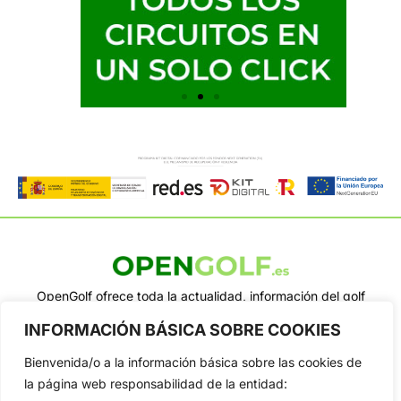
OpenGolf ofrece toda la actualidad, información del golf
profesional y amateur, resultados en directo, vídeos, noticias,
INFORMACIÓN BÁSICA SOBRE COOKIES
Jon Rahm, LIV Golf, PGA Tour, Ryder Cup, DP World Tour, LPGA
Tour...
Bienvenida/o a la información básica sobre las cookies de
Categorias
la página web responsabilidad de la entidad:
Inicio
Jon Rahm