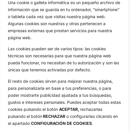
Amateurs
Reglas
Una cookie o galleta informática es un pequeño archivo de
Circuitos
Vídeos
información que se guarda en tu ordenador, “smartphone”
o tableta cada vez que visitas nuestra página web.
Especiales
De Interés
Algunas cookies son nuestras y otras pertenecen a
Compañía
empresas externas que prestan servicios para nuestra
Aviso Legal
página web.
Política de Privacidad
Las cookies pueden ser de varios tipos: las cookies
Política de Cookies
técnicas son necesarias para que nuestra página web
Publicidad
pueda funcionar, no necesitan de tu autorización y son las
Newsletters
únicas que tenemos activadas por defecto.
El resto de cookies sirven para mejorar nuestra página,
Copyright © 2025 OpenGolf | Diseño por
TecnoQuatre
para personalizarla en base a tus preferencias, o para
poder mostrarte publicidad ajustada a tus búsquedas,
gustos e intereses personales. Puedes aceptar todas estas
cookies pulsando el botón
ACEPTAR,
rechazarlas
pulsando el botón
RECHAZAR
o configurarlas clicando en
el apartado
CONFIGURACIÓN DE COOKIES
.