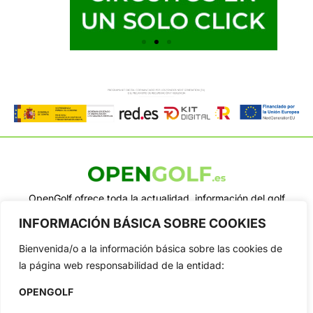
OpenGolf ofrece toda la actualidad, información del golf
profesional y amateur, resultados en directo, vídeos, noticias,
INFORMACIÓN BÁSICA SOBRE COOKIES
Jon Rahm, LIV Golf, PGA Tour, Ryder Cup, DP World Tour, LPGA
Tour...
Bienvenida/o a la información básica sobre las cookies de
Categorias
la página web responsabilidad de la entidad:
Inicio
Jon Rahm
OPENGOLF
Actualidad
Ryder Cup