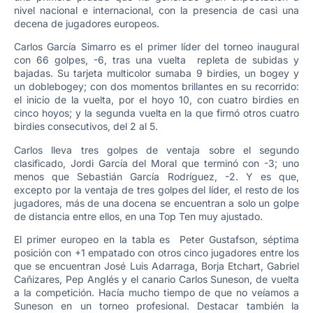
nivel nacional e internacional, con la presencia de casi una
decena de jugadores europeos.
Carlos García Simarro es el primer líder del torneo inaugural
con 66 golpes, -6, tras una vuelta repleta de subidas y
bajadas. Su tarjeta multicolor sumaba 9 birdies, un bogey y
un doblebogey; con dos momentos brillantes en su recorrido:
el inicio de la vuelta, por el hoyo 10, con cuatro birdies en
cinco hoyos; y la segunda vuelta en la que firmó otros cuatro
birdies consecutivos, del 2 al 5.
Carlos lleva tres golpes de ventaja sobre el segundo
clasificado, Jordi García del Moral que terminó con -3; uno
menos que Sebastián García Rodríguez, -2. Y es que,
excepto por la ventaja de tres golpes del líder, el resto de los
jugadores, más de una docena se encuentran a solo un golpe
de distancia entre ellos, en una Top Ten muy ajustado.
El primer europeo en la tabla es Peter Gustafson, séptima
posición con +1 empatado con otros cinco jugadores entre los
que se encuentran José Luis Adarraga, Borja Etchart, Gabriel
Cañizares, Pep Anglés y el canario Carlos Suneson, de vuelta
a la competición. Hacía mucho tiempo de que no veíamos a
Suneson en un torneo profesional. Destacar también la