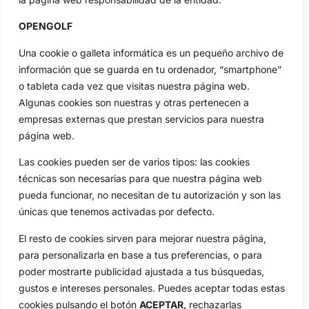
Categorias
Inicio
Jon Rahm
OPENGOLF
Actualidad
Ryder Cup
Una cookie o galleta informática es un pequeño archivo de
Amateurs
Reglas
información que se guarda en tu ordenador, “smartphone”
Circuitos
Vídeos
o tableta cada vez que visitas nuestra página web.
Algunas cookies son nuestras y otras pertenecen a
Especiales
De Interés
empresas externas que prestan servicios para nuestra
Compañía
página web.
Aviso Legal
Política de Privacidad
Las cookies pueden ser de varios tipos: las cookies
técnicas son necesarias para que nuestra página web
Política de Cookies
pueda funcionar, no necesitan de tu autorización y son las
Publicidad
únicas que tenemos activadas por defecto.
Newsletters
El resto de cookies sirven para mejorar nuestra página,
para personalizarla en base a tus preferencias, o para
Copyright © 2025 OpenGolf | Diseño por
TecnoQuatre
poder mostrarte publicidad ajustada a tus búsquedas,
gustos e intereses personales. Puedes aceptar todas estas
cookies pulsando el botón
ACEPTAR,
rechazarlas