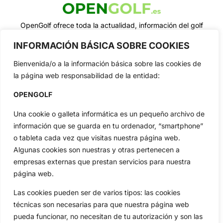
OpenGolf ofrece toda la actualidad, información del golf
profesional y amateur, resultados en directo, vídeos, noticias,
Jon Rahm, LIV Golf, PGA Tour, Ryder Cup, DP World Tour, LPGA
INFORMACIÓN BÁSICA SOBRE COOKIES
Tour...
Bienvenida/o a la información básica sobre las cookies de
Categorias
la página web responsabilidad de la entidad:
Inicio
Jon Rahm
OPENGOLF
Actualidad
Ryder Cup
Amateurs
Reglas
Una cookie o galleta informática es un pequeño archivo de
Circuitos
Vídeos
información que se guarda en tu ordenador, “smartphone”
Especiales
De Interés
o tableta cada vez que visitas nuestra página web.
Algunas cookies son nuestras y otras pertenecen a
Compañía
empresas externas que prestan servicios para nuestra
Aviso Legal
página web.
Política de Privacidad
Las cookies pueden ser de varios tipos: las cookies
Política de Cookies
técnicas son necesarias para que nuestra página web
Publicidad
pueda funcionar, no necesitan de tu autorización y son las
Newsletters