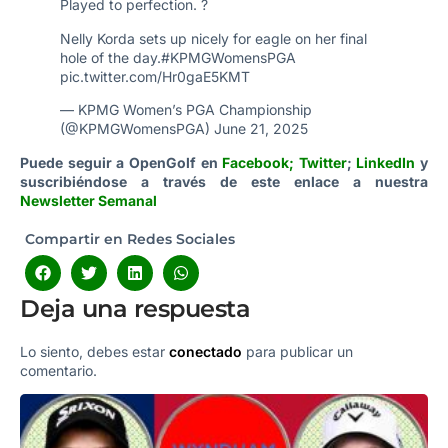
Played to perfection. ?
Nelly Korda sets up nicely for eagle on her final
hole of the day.
#KPMGWomensPGA
pic.twitter.com/Hr0gaE5KMT
— KPMG Women’s PGA Championship
(@KPMGWomensPGA)
June 21, 2025
Puede seguir a OpenGolf en
Facebook
;
Twitter
;
LinkedIn
y
suscribiéndose a través de este enlace a nuestra
Newsletter Semanal
Compartir en Redes Sociales
Deja una respuesta
Lo siento, debes estar
conectado
para publicar un
comentario.