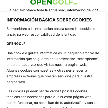
OpenGolf ofrece toda la actualidad, información del golf
profesional y amateur, resultados en directo, vídeos, noticias,
Jon Rahm, LIV Golf, PGA Tour, Ryder Cup, DP World Tour, LPGA
INFORMACIÓN BÁSICA SOBRE COOKIES
Tour...
Bienvenida/o a la información básica sobre las cookies de
Categorias
la página web responsabilidad de la entidad:
Inicio
Jon Rahm
OPENGOLF
Actualidad
Ryder Cup
Amateurs
Reglas
Una cookie o galleta informática es un pequeño archivo de
Circuitos
Vídeos
información que se guarda en tu ordenador, “smartphone”
Especiales
De Interés
o tableta cada vez que visitas nuestra página web.
Algunas cookies son nuestras y otras pertenecen a
Compañía
empresas externas que prestan servicios para nuestra
Aviso Legal
página web.
Política de Privacidad
Las cookies pueden ser de varios tipos: las cookies
Política de Cookies
técnicas son necesarias para que nuestra página web
Publicidad
pueda funcionar, no necesitan de tu autorización y son las
Newsletters