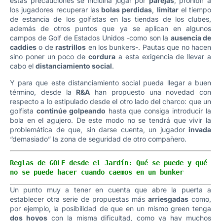
estas precauciones se incluiría jugar por
parejas
, prohibir a
los jugadores recuperar las
bolas perdidas
,
limitar
el tiempo
de estancia de los golfistas en las tiendas de los clubes,
además de otros puntos que ya se aplican en algunos
campos de Golf de Estados Unidos -como son la
ausencia de
caddies
o de
rastrillos
en los bunkers-. Pautas que no hacen
sino poner un poco de
cordura
a esta exigencia de llevar a
cabo el
distanciamiento social
.
Y para que este distanciamiento social pueda llegar a buen
término, desde la
R&A
han propuesto una novedad con
respecto a lo estipulado desde el otro lado del charco: que un
golfista
continúe golpeando
hasta que consiga introducir la
bola en el agujero. De este modo no se tendrá que vivir la
problemática de que, sin darse cuenta, un jugador
invada
“demasiado” la zona de seguridad de otro compañero.
Reglas de GOLF desde el Jardín: Qué se puede y qué 
no se puede hacer cuando caemos en un bunker
Un punto muy a tener en cuenta que abre la puerta a
establecer otra serie de propuestas más
arriesgadas
como,
por ejemplo, la posibilidad de que en un mismo green tenga
dos hoyos
con la misma dificultad, como ya hay muchos