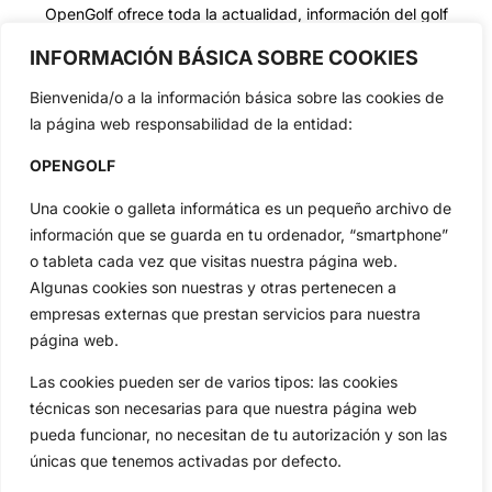
OpenGolf ofrece toda la actualidad, información del golf
profesional y amateur, resultados en directo, vídeos, noticias,
Jon Rahm, LIV Golf, PGA Tour, Ryder Cup, DP World Tour, LPGA
INFORMACIÓN BÁSICA SOBRE COOKIES
Tour...
Bienvenida/o a la información básica sobre las cookies de
Categorias
la página web responsabilidad de la entidad:
Inicio
Jon Rahm
OPENGOLF
Actualidad
Ryder Cup
Amateurs
Reglas
Una cookie o galleta informática es un pequeño archivo de
Circuitos
Vídeos
información que se guarda en tu ordenador, “smartphone”
Especiales
De Interés
o tableta cada vez que visitas nuestra página web.
Algunas cookies son nuestras y otras pertenecen a
Compañía
empresas externas que prestan servicios para nuestra
Aviso Legal
página web.
Política de Privacidad
Las cookies pueden ser de varios tipos: las cookies
Política de Cookies
técnicas son necesarias para que nuestra página web
Publicidad
pueda funcionar, no necesitan de tu autorización y son las
Newsletters
únicas que tenemos activadas por defecto.