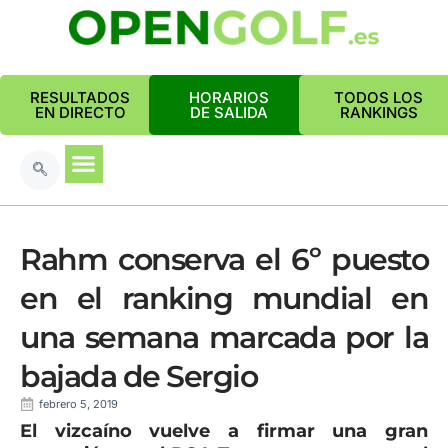
RESULTADOS
HORARIOS
TODOS LOS
EN DIRECTO
DE SALIDA
RANKINGS
Rahm conserva el 6º puesto
en el ranking mundial en
una semana marcada por la
bajada de Sergio
febrero 5, 2019
El vizcaíno vuelve a firmar una gran