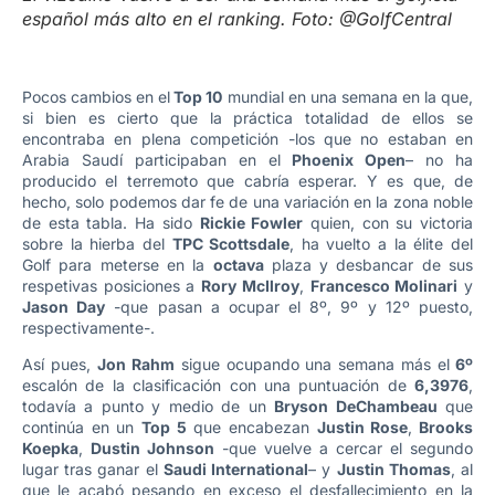
español más alto en el ranking. Foto: @GolfCentral
Pocos cambios en el
Top 10
mundial en una semana en la que,
si bien es cierto que la práctica totalidad de ellos se
encontraba en plena competición -los que no estaban en
Arabia Saudí participaban en el
Phoenix Open
– no ha
producido el terremoto que cabría esperar. Y es que, de
hecho, solo podemos dar fe de una variación en la zona noble
de esta tabla. Ha sido
Rickie Fowler
quien, con su victoria
sobre la hierba del
TPC Scottsdale
, ha vuelto a la élite del
Golf para meterse en la
octava
plaza y desbancar de sus
respetivas posiciones a
Rory McIlroy
,
Francesco Molinari
y
Jason Day
-que pasan a ocupar el 8º, 9º y 12º puesto,
respectivamente-.
Así pues,
Jon Rahm
sigue ocupando una semana más el
6º
escalón de la clasificación con una puntuación de
6,3976
,
todavía a punto y medio de un
Bryson DeChambeau
que
continúa en un
Top 5
que encabezan
Justin Rose
,
Brooks
Koepka
,
Dustin Johnson
-que vuelve a cercar el segundo
lugar tras ganar el
Saudi International
– y
Justin Thomas
, al
que le acabó pesando en exceso el desfallecimiento en la