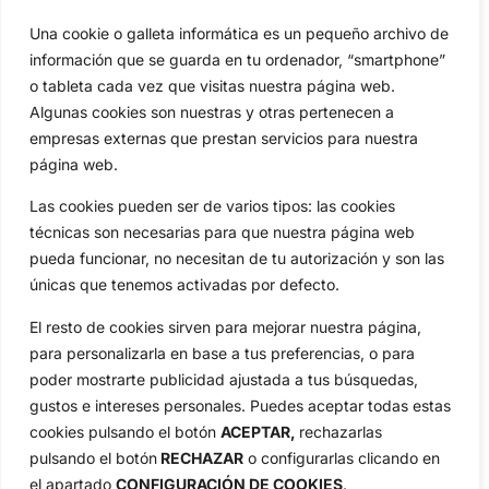
Amateurs
Reglas
Una cookie o galleta informática es un pequeño archivo de
información que se guarda en tu ordenador, “smartphone”
Circuitos
Vídeos
o tableta cada vez que visitas nuestra página web.
Especiales
De Interés
Algunas cookies son nuestras y otras pertenecen a
Compañía
empresas externas que prestan servicios para nuestra
Aviso Legal
página web.
Política de Privacidad
Las cookies pueden ser de varios tipos: las cookies
Política de Cookies
técnicas son necesarias para que nuestra página web
Publicidad
pueda funcionar, no necesitan de tu autorización y son las
Newsletters
únicas que tenemos activadas por defecto.
El resto de cookies sirven para mejorar nuestra página,
Copyright © 2025 OpenGolf | Diseño por
TecnoQuatre
para personalizarla en base a tus preferencias, o para
poder mostrarte publicidad ajustada a tus búsquedas,
gustos e intereses personales. Puedes aceptar todas estas
cookies pulsando el botón
ACEPTAR,
rechazarlas
pulsando el botón
RECHAZAR
o configurarlas clicando en
el apartado
CONFIGURACIÓN DE COOKIES
.