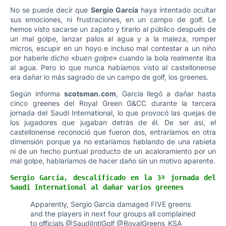
No se puede decir que
Sergio García
haya intentado ocultar
sus emociones, ni frustraciones, en un campo de golf. Le
hemos visto sacarse un zapato y tirarlo al público después de
un mal golpe, lanzar palos al agua y a la maleza, romper
micros, escupir en un hoyo e incluso mal contestar a un niño
por haberle dicho «
buen golpe
» cuando la bola realmente iba
al agua. Pero lo que nunca habíamos visto al castellonense
era dañar lo más sagrado de un campo de golf, los greenes.
Según informa
scotsman.com
, García llegó a dañar hasta
cinco greenes del Royal Green G&CC durante la tercera
jornada del Saudi International, lo que provocó las quejas de
los jugadores que jugaban detrás de él. De ser así, el
castellonense reconoció que fueron dos, entraríamos en otra
dimensión porque ya no estaríamos hablando de una rabieta
ni de un hecho puntual producto de un acaloramiento por un
mal golpe, hablaríamos de hacer daño sin un motivo aparente.
Sergio García, descalificado en la 3ª jornada del 
Saudi International al dañar varios greenes
Apparently, Sergio Garcia damaged FIVE greens
and the players in next four groups all complained
to officials
@SaudiIntlGolf
@RoyalGreens_KSA