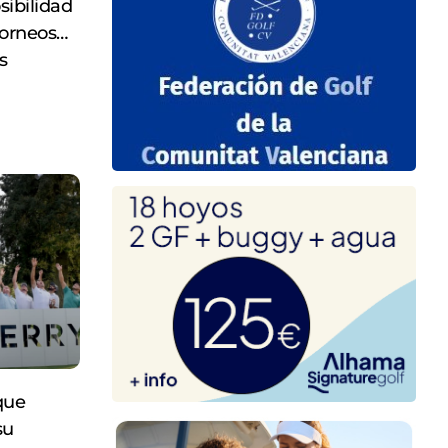
sibilidad
 torneos…
s
que
su