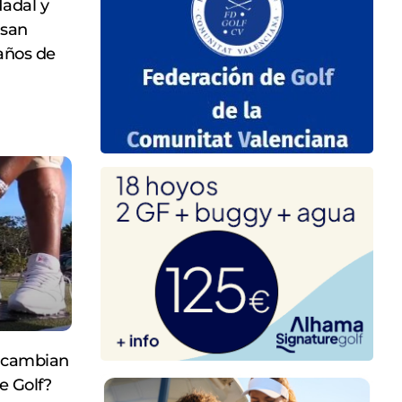
Nadal y
asan
años de
e cambian
e Golf?