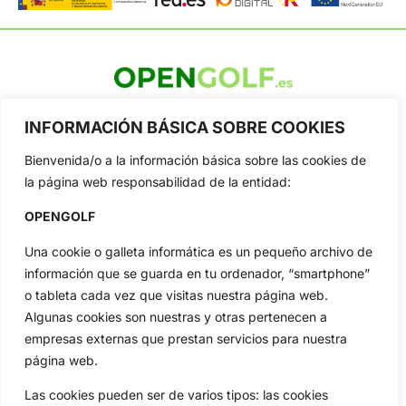
OpenGolf ofrece toda la actualidad, información del golf
profesional y amateur, resultados en directo, vídeos, noticias,
INFORMACIÓN BÁSICA SOBRE COOKIES
Jon Rahm, LIV Golf, PGA Tour, Ryder Cup, DP World Tour, LPGA
Tour...
Bienvenida/o a la información básica sobre las cookies de
la página web responsabilidad de la entidad:
Categorias
Inicio
Jon Rahm
OPENGOLF
Actualidad
Ryder Cup
Una cookie o galleta informática es un pequeño archivo de
Amateurs
Reglas
información que se guarda en tu ordenador, “smartphone”
Circuitos
Vídeos
o tableta cada vez que visitas nuestra página web.
Especiales
De Interés
Algunas cookies son nuestras y otras pertenecen a
empresas externas que prestan servicios para nuestra
Compañía
página web.
Aviso Legal
Política de Privacidad
Las cookies pueden ser de varios tipos: las cookies