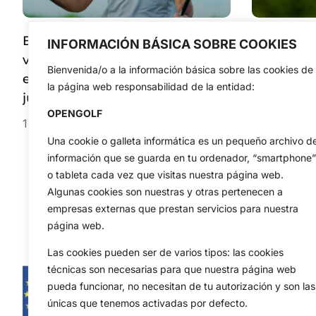
El Golf Interior regresa con la
El Golf Inte
INFORMACIÓN BÁSICA SOBRE COOKIES
vuelta al cole para situar las
través del
Bienvenida/o a la información básica sobre las cookies de
emociones al servicio de nuestro
juegas y t
la página web responsabilidad de la entidad:
juego
OPENGOLF
17 de septiembre de 2021
11 de agost
Una cookie o galleta informática es un pequeño archivo d
información que se guarda en tu ordenador, “smartphone”
o tableta cada vez que visitas nuestra página web.
Algunas cookies son nuestras y otras pertenecen a
empresas externas que prestan servicios para nuestra
página web.
Las cookies pueden ser de varios tipos: las cookies
técnicas son necesarias para que nuestra página web
pueda funcionar, no necesitan de tu autorización y son las
únicas que tenemos activadas por defecto.