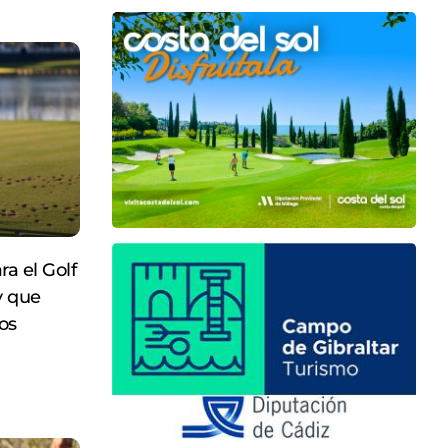
a el Golf
y que
os