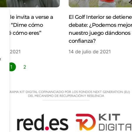
rior le invita a verse a
El Golf Interior se detiene
 Golf: “Dime cómo
debate: ¿Podemos mejor
e diré cómo eres”
nuestro juego dándonos
confianza?
o de 2021
14 de julio de 2021
e
1
2