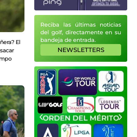
Reciba las últimas noticias
del golf, directamente en su
bandeja de entrada.
ñera? El
NEWSLETTERS
 sacar
campo