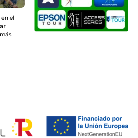
 en el
ar
 más